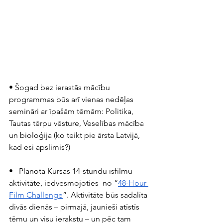
• Šogad bez ierastās mācību 
programmas būs arī vienas nedēļas 
semināri ar īpašām tēmām: Politika, 
Tautas tērpu vēsture, Veselības mācība  
un bioloģija (ko teikt pie ārsta Latvijā, 
kad esi apslimis?) 
•   Plānota Kursas 14-stundu īsfilmu 
aktivitāte, iedvesmojoties  no “
48-Hour 
Film Challenge
”. Aktivitāte būs sadalīta 
divās dienās – pirmajā, jaunieši atīstīs 
tēmu un visu ierakstu – un pēc tam 