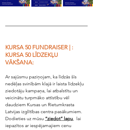
KURSA 50 FUNDRAISER | : 
KURSA 5
0 LĪDZEKĻU 
VĀKŠANA:
Ar sajūsmu paziņojam, ka līdzās šīs 
nedēļas svinībām klajā ir laista līdzekļu 
ziedotāju kampaņa, lai atbalstītu un 
veicinātu turpmāko attīstību vēl 
daudziem Kursas un Rietumkrasta 
Latvijas izglītības centra pasākumiem.
Dodieties uz mūsu 
“ziedot” lapu
, 
 lai 
iepazītos ar iespējamajiem cenu 