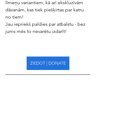
līmeņu variantiem, kā arī ekskluzīvām 
dāvanām, kas tiek piešķirtas par katru 
no tiem!
Jau iepriekš paldies par atbalstu - bez 
jums mēs to nevarētu izdarīt!
ZIEDOT | DONATE