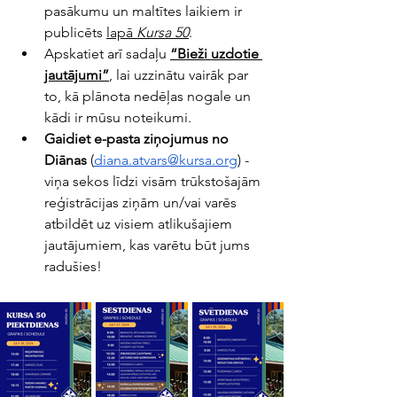
pasākumu un maltītes laikiem ir 
publicēts 
lapā 
Kursa 50
.
Apskatiet arī sadaļu 
“Bieži uzdotie 
jautājumi”
, lai uzzinātu vairāk par 
to, kā plānota nedēļas nogale un 
kādi ir mūsu noteikumi.
Gaidiet e-pasta ziņojumus no 
Diānas
 (
diana.atvars@kursa.org
) -  
viņa sekos līdzi visām trūkstošajām 
reģistrācijas ziņām un/vai varēs 
atbildēt uz visiem atlikušajiem 
jautājumiem, kas varētu būt jums 
radušies!