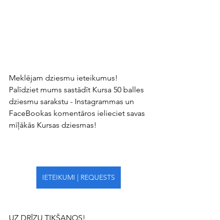
Meklējam dziesmu ieteikumus! 
Palīdziet mums sastādīt Kursa 50 balles 
dziesmu sarakstu - Instagrammas un 
FaceBookas komentāros ielieciet savas 
mīļākās Kursas dziesmas!
IETEIKUMI | REQUESTS
UZ DRĪZU TIKŠANOS!