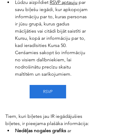
Lūdzu aizpildiet 
RSVP aptauju
 par 
savu biļešu iegādi, kur apkopojam 
informāciju par to, kuras personas 
ir jūsu grupā, kurus gadus 
mācījāties vai citādi bijāt saistīti ar 
Kursu, kopā ar informāciju par to, 
kad ieradīsities Kursa 50. 
Cenšamies sakopt šo informāciju 
no visiem dalībniekiem, lai 
nodrošinātu precīzu skaitu 
maltītēm un sarīkojumiem.
RSVP
Tiem, kuri biļetes jau IR iegādājušies 
biļetes, ir pieejama plašāka informācija:
Nedēļas nogales grafiks
 ar 