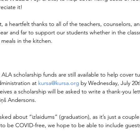
eciate it!
t, a heartfelt thanks to all of the teachers, counselors, a
near and far to support our students whether in the clas
g meals in the kitchen.
 ALA scholarship funds are still available to help cover tu
ministration at 
kursa@kursa.org
 by Wednesday, July 20th
ves a scholarship will be asked to write a thank-you lett
iņš Andersons. 
ked about “izlaidums” (graduation), as it’s just a couple
 to be COVID-free, we hope to be able to include guests 
 