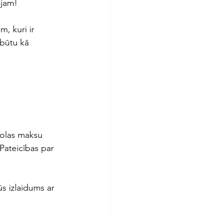
ējam!
, kuri ir 
 būtu kā 
kolas maksu 
 Pateicības par 
s izlaidums ar 