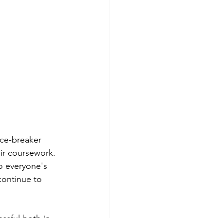
ice-breaker 
ir coursework. 
o everyone's 
ontinue to 