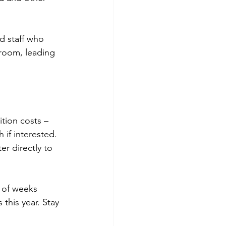
nd staff who 
sroom, leading 
ition costs – 
 if interested. 
er directly to 
 of weeks 
this year. Stay 