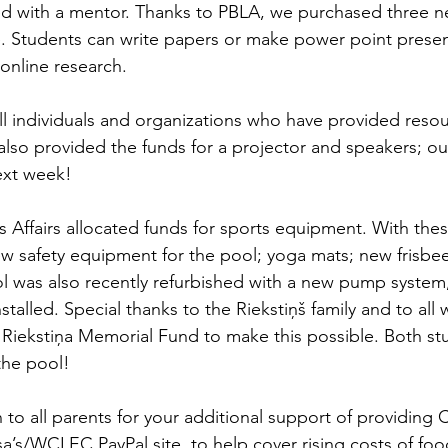
ed with a mentor. Thanks to PBLA, we purchased three n
e. Students can write papers or make power point presen
online research. 
all individuals and organizations who have provided resou
so provided the funds for a projector and speakers; our 
next week!
s Affairs allocated funds for sports equipment. With the
w safety equipment for the pool; yoga mats; new frisbee
l was also recently refurbished with a new pump system, 
stalled. Special thanks to the Riekstiņš family and to all
Riekstiņa Memorial Fund to make this possible. Both stu
the pool! 
 to all parents for your additional support of providing 
a’s/WCLEC PayPal site, to help cover rising costs of foo