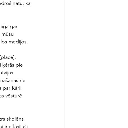
odrošinātu, ka 
mīga gan 
o mūsu 
ālos medijos.
(place), 
 ķērās pie 
tvijas 
ināšanas ne 
 par Kārli 
as vēsturē 
trs skolēns 
ir atlasījuši 