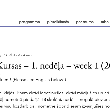
programma
pieteikšanās
par mums
atbal
. 23. jūl.
Lasīts 4 min
Kursas – 1. nedēļa – week 1 (
.
ākiem! (Please see English below!)
lājās! Esam aktīvi iepazinušies, aktīvi mācījušies un arī a
ēļ nometnē piedalījās18 skolēni, nedēļas nogalē pievienos
es visu līdzdarbībai, nometnē šobrīd esam izvairījušies 