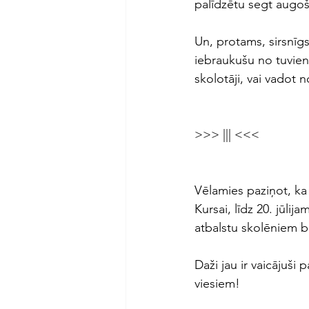
palīdzētu segt augoš
Un, protams, sirsnīgs
iebraukušu no tuviene
skolotāji, vai vadot 
>>> ||| <<<
Vēlamies paziņot, ka 
Kursai, līdz 20. jūlija
atbalstu skolēniem 
Daži jau ir vaicājuši
viesiem!