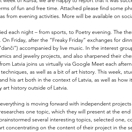
st week of Kursa, we are happy to report that it was succe
terms of fun and free time. Attached please find some ph
l as from evening activities. More will be available on so
ried each night – from sports, to Poetry evening. The th
 On Friday, after the “Freaky Friday” exchanges for dinn
“danči”) accompanied by live music. In the interest grou
mics and jewelry projects, and also sharpened their chess
 from Latvia joins us virtually via Google Meet each afte
echniques, as well as a bit of art history. This week, st
d his art both in the context of Latvia, as well as how it 
 art history outside of Latvia.
everything is moving forward with independent projects
esearches one topic, which they will present at the end
brainstormed several interesting topics, selected one, c
tart concentrating on the content of their project in the