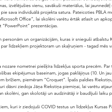
mas, izvēlējušies vienu, savākuši materiālus, lai jaunnedēļ 
pie sava individuālā projekta satura. Pateicoties PBLA mum
Microsoft Office”, lai skolēni varētu ērtāk atlasīt un apko
sīt “PowerPoint” prezentācijas. 
m personām un organizācijām, kuras ir snieguši atbalstu K
 par līdzekļiem projektoram un skaļruņiem - tagad mēs va
a nozare nometnei piešķīra līdzekļus sporta precēm. Par 
ošības ekipējumus baseinam, jogas paklājiņus (10. Un jau
em brīžiem, piemēram “Croquet”. Īpašs paldies Riekstiņ
ri dāsni ziedoja Jāņa Riekstiņa piemiņai, lai varētu atjaun
 skolēni, gan skolotāji un audzinātāji ir baudījuši laiku 
iem, kuri ir ziedojuši COVID testus un līdzekļus Kursas Pay