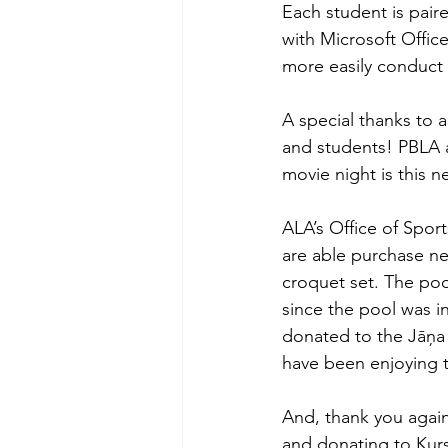
Each student is pair
with Microsoft Offic
more easily conduct 
A special thanks to 
and students! PBLA al
movie night is this 
ALA’s Office of Sport
are able purchase ne
croquet set. The poo
since the pool was in
donated to the Jāņa 
have been enjoying 
And, thank you again
and donating to Kurs