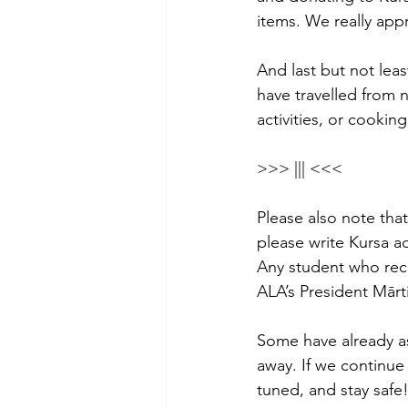
items. We really appr
And last but not leas
have travelled from 
activities, or cookin
>>> ||| <<<
Please also note that
please write Kursa ad
Any student who recei
ALA’s President Mārt
Some have already as
away. If we continue
tuned, and stay safe!