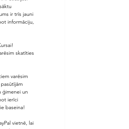
sāktu 
s ir trīs jauni 
pot informāciju, 
ursai! 
rēsim skatīties 
tiem varēsim 
 pasūtījām 
u ģimenei un 
ot ierīci 
pie baseina!
Pal vietnē, lai 