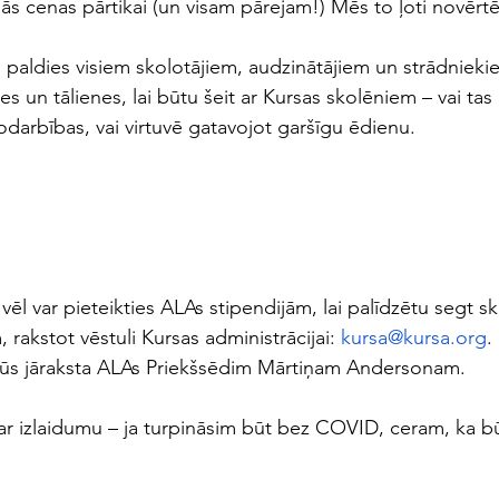
ās cenas pārtikai (un visam pārejam!) Mēs to ļoti novērt
 paldies visiem skolotājiem, audzinātājiem un strādniekiem
s un tālienes, lai būtu šeit ar Kursas skolēniem – vai tas
nodarbības, vai virtuvē gatavojot garšīgu ēdienu. 
vēl var pieteikties ALAs stipendijām, lai palīdzētu segt s
m, rakstot vēstuli Kursas administrācijai: 
kursa@kursa.org
.
būs jāraksta ALAs Priekšsēdim Mārtiņam Andersonam. 
 par izlaidumu – ja turpināsim būt bez COVID, ceram, ka bū