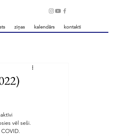
sts
ziņas
kalendārs
kontakti
2022)
ktīvi 
ies vēl seši. 
no COVID. 