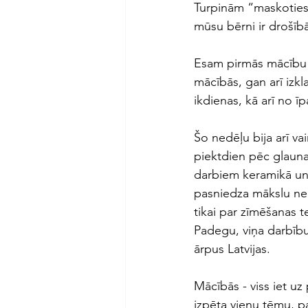
Turpinām “maskoties”,
mūsu bērni ir drošībā
Esam pirmās mācību n
mācībās, gan arī izkl
ikdienas, kā arī no 
Šo nedēļu bija arī va
piektdien pēc glauna
darbiem keramikā un r
pasniedza mākslu ne
tikai par zīmēšanas te
Padegu, viņa darbību 
ārpus Latvijas. 
Mācībās - viss iet uz
izpēta vienu tēmu, pa