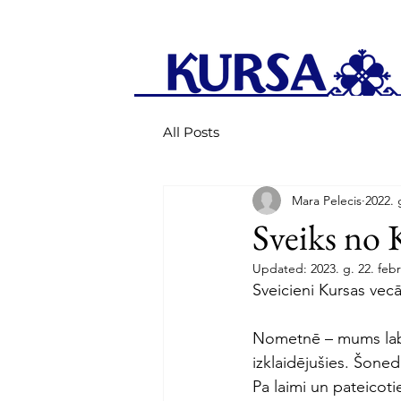
All Posts
Mara Pelecis
2022. g
Sveiks no 
Updated:
2023. g. 22. febr
Sveicieni Kursas vec
Nometnē – mums labi k
izklaidējušies. Šoned
Pa laimi un pateicoti