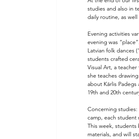
At the end of our fir
studies and also in 
daily routine, as wel
Evening activities va
evening was “place”.
Latvian folk dances (
students crafted cera
Visual Art, a teacher
she teaches drawing t
about Kārlis Padegs an
19th and 20th century
Concerning studies: 
camp, each student r
This week, students 
materials, and will s