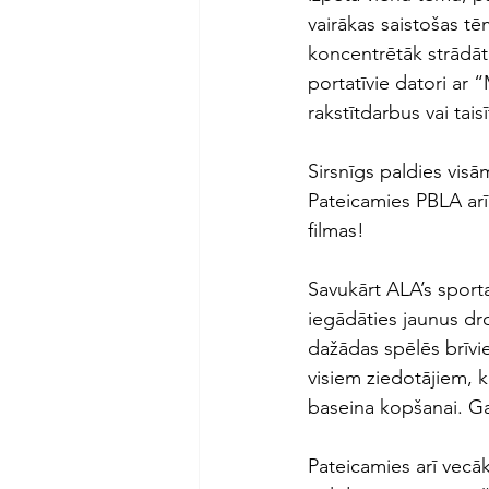
vairākas saistošas tē
koncentrētāk strādāt 
portatīvie datori ar “
rakstītdarbus vai tai
Sirsnīgs paldies visā
Pateicamies PBLA arī
filmas! 
Savukārt ALA’s sport
iegādāties jaunus dr
dažādas spēlēs brīvi
visiem ziedotājiem, ku
baseina kopšanai. Gan
Pateicamies arī vecāk