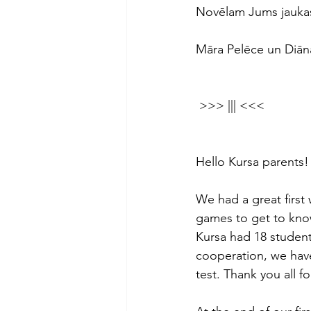
Novēlam Jums jaukas
Māra Pelēce un Diān
 >>> ||| <<<
Hello Kursa parents!
We had a great first
games to get to know
Kursa had 18 student
cooperation, we hav
test. Thank you all f