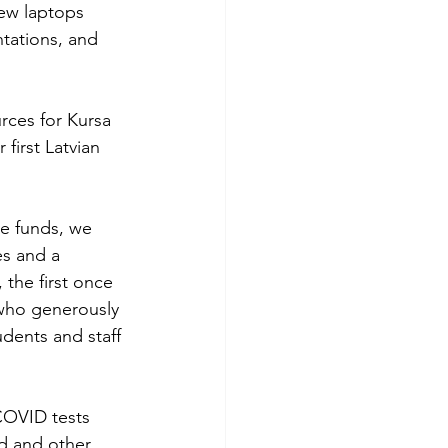
ew laptops 
tations, and 
rces for Kursa 
first Latvian 
se funds, we 
s and a 
the first once 
 who generously 
dents and staff 
COVID tests 
d and other 