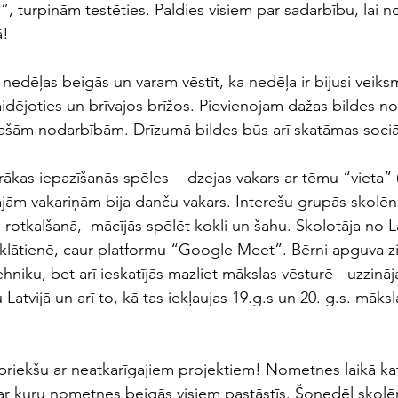
 turpinām testēties. Paldies visiem par sadarbību, lai n
! 
edēļas beigās un varam vēstīt, ka nedēļa ir bijusi veiks
aidējoties un brīvajos brīžos. Pievienojam dažas bildes n
īpašām nodarbībām. Drīzumā bildes būs arī skatāmas soci
irākas iepazīšanās spēles -  dzejas vakars ar tēmu “vieta” 
jām vakariņām bija danču vakars. Interešu grupās skolēni
otkalšanā,  mācījās spēlēt kokli un šahu. Skolotāja no La
klātienē, caur platformu “Google Meet”. Bērni apguva z
hniku, bet arī ieskatījās mazliet mākslas vēsturē - uzzināja
Latvijā un arī to, kā tas iekļaujas 19.g.s un 20. g.s. māksl
 priekšu ar neatkarīgajiem projektiem! Nometnes laikā ka
r kuru nometnes beigās visiem pastāstīs. Šonedēļ skolēni 