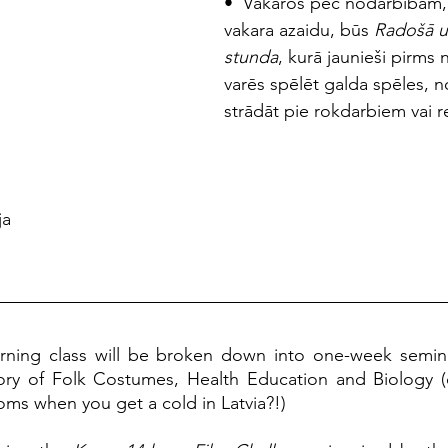
•  Vakaros pēc nodarbībām, 
vakara azaidu, būs 
Radošā u
stunda
, kurā jaunieši pirms 
varēs spēlēt galda spēles, no
strādāt pie rokdarbiem vai r
ja
rning class will be broken down into one-week seminar
istory of Folk Costumes, Health Education and Biology 
s when you get a cold in Latvia?!) 