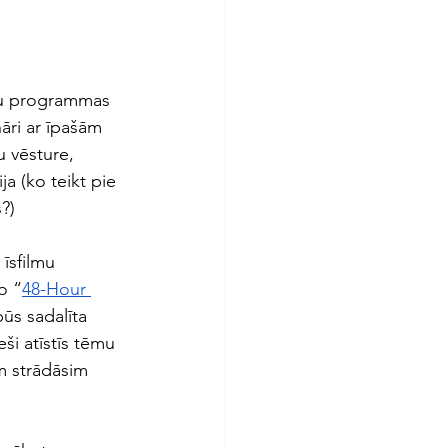
bu programmas 
āri ar īpašām 
u vēsture, 
a (ko teikt pie 
?) 
īsfilmu 
o “
48-Hour 
būs sadalīta 
eši atīstīs tēmu 
m strādāsim 