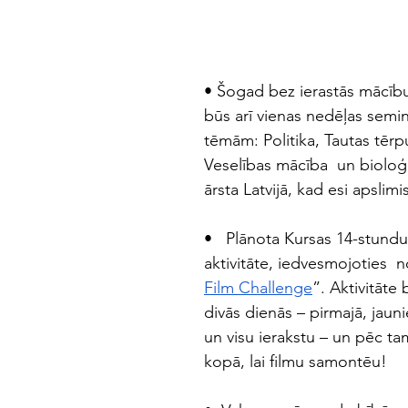
• Šogad bez ierastās mācī
būs arī vienas nedēļas semin
tēmām: Politika, Tautas tērp
Veselības mācība  un bioloģij
ārsta Latvijā, kad esi apslimis
•   Plānota Kursas 14-stundu 
aktivitāte, iedvesmojoties  n
Film Challenge
”. Aktivitāte 
divās dienās – pirmajā, jauni
un visu ierakstu – un pēc ta
kopā, lai filmu samontēu! 