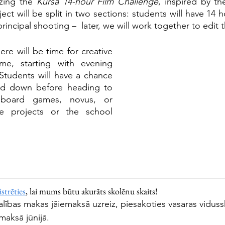
zing the 
Kursa 14-hour Film Challenge
, inspired by th
ject will be split in two sections: students will have 14 
incipal shooting –  later, we will work together to edit t
ere will be time for creative 
me, starting with evening 
 Students will have a chance 
nd down before heading to 
board games, novus, or 
e projects or the school 
strēties
, lai mums būtu akurāts skolēnu skaits! 
lības makas jāiemaksā uzreiz, piesakoties vasaras vidussk
aksā jūnijā. 