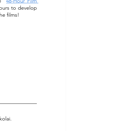
e 
"
48-Hour Film 
hours to develop 
he films!
olai. 