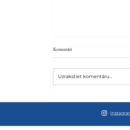
Komentāri
Uzrakstiet komentāru...
Kursā Viesu diena sestdien, 25.
jūlijā
Instagr