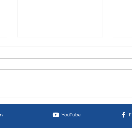
Kursas Draudzīgais aicinājums:
Atgādi
godinot Dr. Dairu Cilni
atvērt
am
YouTube
F