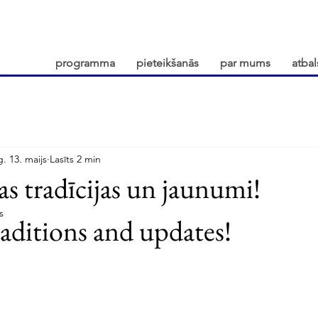
programma
pieteikšanās
par mums
atbal
g. 13. maijs
Lasīts 2 min
 tradīcijas un jaunumi!
s
aditions and updates!