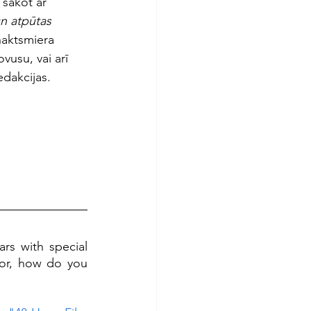
sākot ar 
n atpūtas 
naktsmiera 
vusu, vai arī 
edakcijas.
s with special 
(or, how do you 