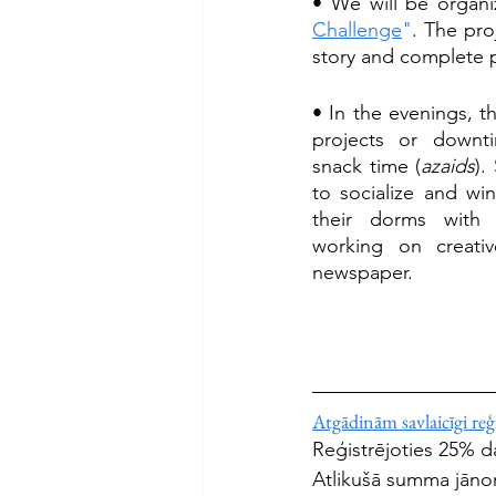
• We will be organi
Challenge
"
. The pro
story and complete pr
• In the evenings, th
projects or downti
snack time (
azaids
).
to socialize and wi
their dorms with 
working on creativ
newspaper.
Atgādinām savlaicīgi reģi
Reģistrējoties 25% da
Atlikušā summa jānom