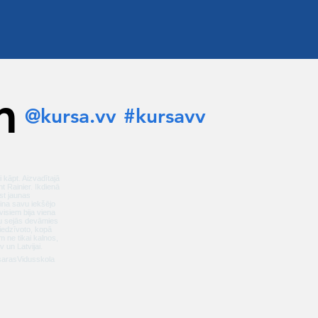
m
@kursa.vv
#kursavv