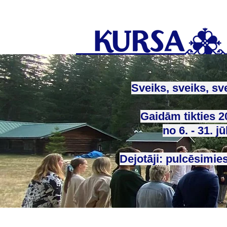
Sveiks, sveiks, sv
Gaidām tikties 2
no 6. - 31. jū
Dejotāji: pulcēsimies