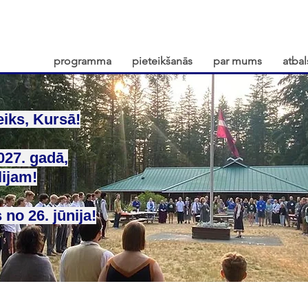
programma
pieteikšanās
par mums
atbal
eiks, Kursā!
027. gadā,
lijam!
 no 26. jūnija!