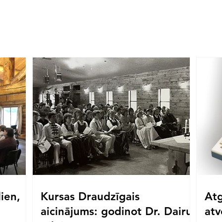
ien,
Kursas Draudzīgais
Atg
aicinājums: godinot Dr. Dairu
atv