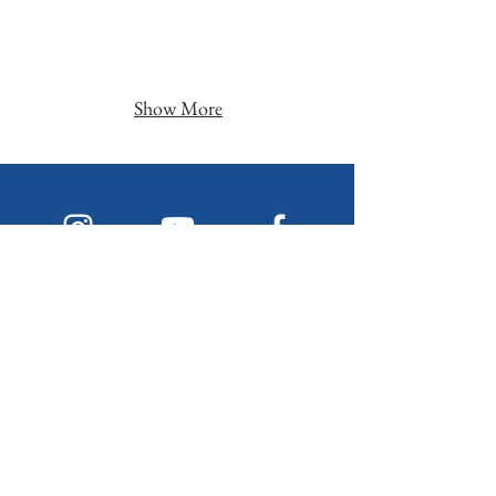
Show More
Faceboo
Instagra
YouTub
k
m
e
Kontakta informācija
Fiziskā adrese (sūtijumiem