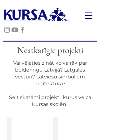
Neatkarīgie projekti
Vai vēlaties zināt ko vairāk par
bolderingu Latvijā? Latgales
vēsturi? Latviešu simboliem
arhitektūrā?
​Šeit skatāmi projekti, kurus veica
Kursas skolēni.
Olivers B.
Marija B.
KVASS:
MŪSU
VĒSTURE
SENČU