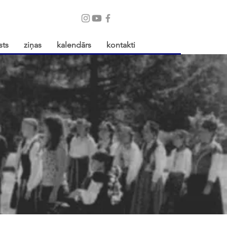
sts
ziņas
kalendārs
kontakti