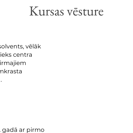
Kursas vēsture
olvents, vēlāk
nieks centra
pirmajiem
mkrasta
ā.
3. gadā ar pirmo