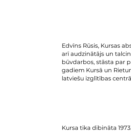
Edvīns Rūsis, Kursas abs
arī audzinātājs un talci
būvdarbos, stāsta par 
gadiem Kursā un Rietu
latviešu izglītības centr
Kursa tika dibināta 197