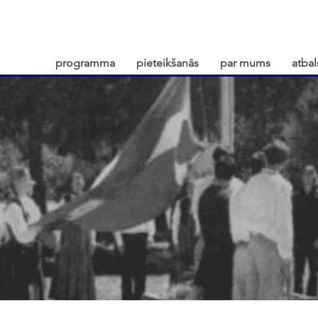
programma
pieteikšanās
par mums
atbal