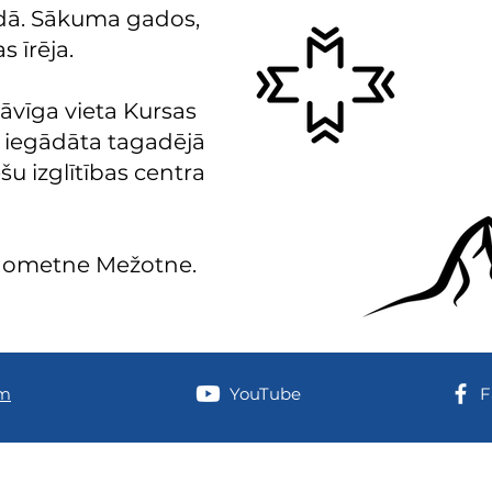
dā. Sākuma gados,
s īrēja.
tāvīga vieta Kursas
a iegādāta tagadējā
u izglītības centra
 nometne Mežotne.
am
YouTube
F