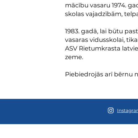
mācību vasaru 1974. ga
skolas vajadzībām, telpa
1983. gadā, lai būtu pas
vasaras vidusskolai, tik
ASV Rietumkrasta latvieš
zeme.
Piebiedrojās arī bērnu
Instagr