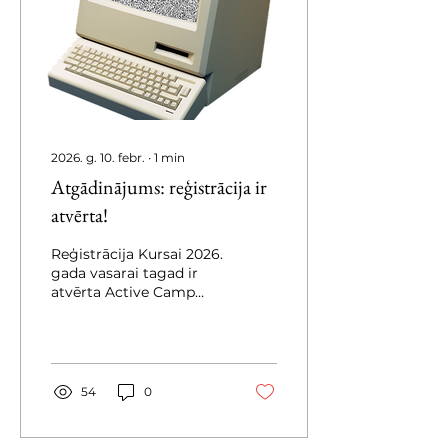
Cilnei (1944-2025).
Plāksne tiks uzstādīta uz
RKLIC baznīcas sienas
šo vasar, ko iesvētīs
Prāveste Anita
Vārsberga-Pāža Kursas...
2026. g. 10. febr.
∙
1
min
Atgādinājums: reģistrācija ir
atvērta!
Reģistrācija Kursai 2026.
gada vasarai tagad ir
atvērta Active Camp
portālā. Atgādinām, ka,
reģistrējoties līdz 15.
februārim, iespējams
izmantot “Cīruļa” (early
bird) 5% atlaidi. 👉
54
0
Atlaižu kods:
CIRULIS2026 Aicinām
arī aizpildīt īsu aptauju!.