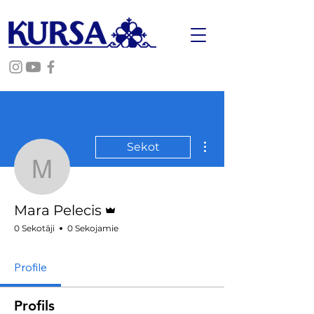
Vairāk darbību
Sekot
Mara Pelecis
Administrators
Mara Pelecis
0 Sekotāji
0 Sekojamie
Profile
Profils